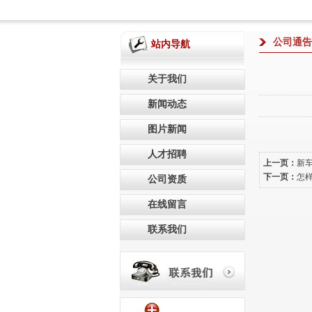
公司通告
站内导航
关于我们
新闻动态
图片新闻
人才招聘
上一页：
新
下一页：
怎
公司资质
在线留言
联系我们