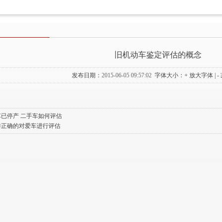
旧机动车鉴定评估的概念
发布日期：
2015-06-05 09:57:02
字体大小：
+ 放大字体
|
-
车已停产 二手车如何评估
样正确的对爱车进行评估