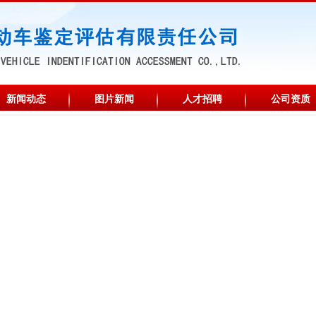
新闻动态
图片新闻
人才招聘
公司资质