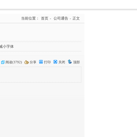
当前位置：
首页
-
公司通告
-
正文
 减小字体
阅读(3792)
分享
打印
关闭
顶部